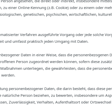
che Person angesehen, die direkt oder indirekt, insbesondere mit
 zu einer Online-Kennung (z.B. Cookie) oder zu einem oder meh
ologischen, genetischen, psychischen, wirtschaftlichen, kulturell
automatisierter Verfahren ausgeführte Vorgang oder jede solche 
eit und umfasst praktisch jeden Umgang mit Daten.
nbezogener Daten in einer Weise, dass die personenbezogenen D
etroffenen Person zugeordnet werden können, sofern diese zusät
Maßnahmen unterliegen, die gewährleisten, dass die personenbez
n werden.
rbeitung personenbezogener Daten, die darin besteht, dass dies
e natürliche Person beziehen, zu bewerten, insbesondere um Aspek
ssen, Zuverlässigkeit, Verhalten, Aufenthaltsort oder Ortswechsel